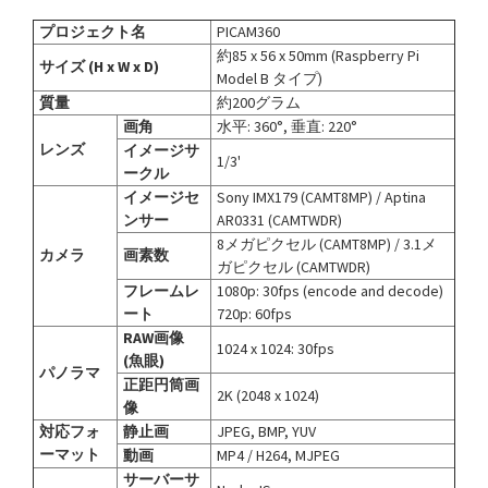
プロジェクト名
PICAM360
約85 x 56 x 50mm (Raspberry Pi
サイズ (H x W x D)
Model B タイプ)
質量
約200グラム
画角
水平: 360°, 垂直: 220°
レンズ
イメージサ
1/3'
ークル
イメージセ
Sony IMX179 (CAMT8MP) / Aptina
ンサー
AR0331 (CAMTWDR)
8メガピクセル (CAMT8MP) / 3.1メ
カメラ
画素数
ガピクセル (CAMTWDR)
フレームレ
1080p: 30fps (encode and decode)
ート
720p: 60fps
RAW画像
1024 x 1024: 30fps
(魚眼)
パノラマ
正距円筒画
2K (2048 x 1024)
像
対応フォ
静止画
JPEG, BMP, YUV
ーマット
動画
MP4 / H264, MJPEG
サーバーサ