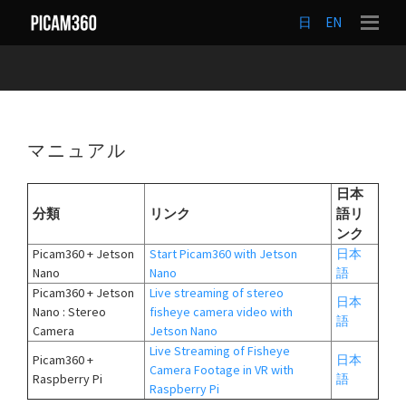
日
EN
マニュアル
日本
分類
リンク
語リ
ンク
Picam360 + Jetson
Start Picam360 with Jetson
日本
Nano
Nano
語
Picam360 + Jetson
Live streaming of stereo
日本
Nano : Stereo
fisheye camera video with
語
Camera
Jetson Nano
Live Streaming of Fisheye
Picam360 +
日本
Camera Footage in VR with
Raspberry Pi
語
Raspberry Pi